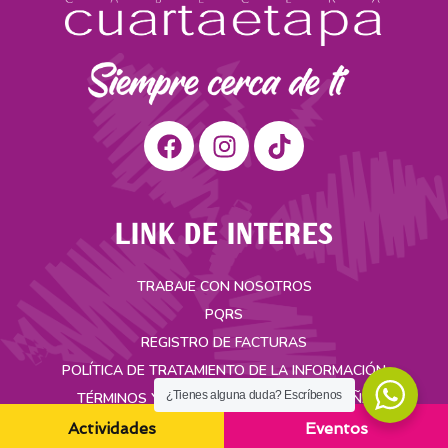
LINK DE INTERES
TRABAJE CON NOSOTROS
PQRS
REGISTRO DE FACTURAS
POLÍTICA DE TRATAMIENTO DE LA INFORMACIÓN
¿Tienes alguna duda? Escríbenos
TÉRMINOS Y CONDICIONES DE LA CAMPAÑA
Actividades
Eventos