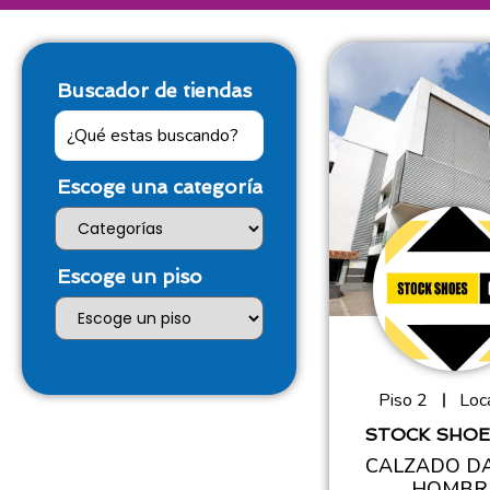
Buscador de tiendas
Escoge una categoría
Escoge un piso
Piso 2
Loca
STOCK SHOE
CALZADO D
HOMBR