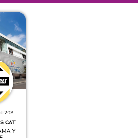
l:
208
S CAT
AMA Y
E