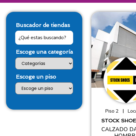
Buscador de tiendas
Escoge una categoría
Escoge un piso
Piso 2
Loca
STOCK SHOE
CALZADO D
HOMBR