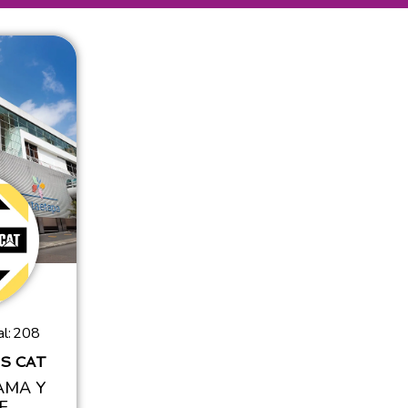
l:
208
S CAT
AMA Y
E