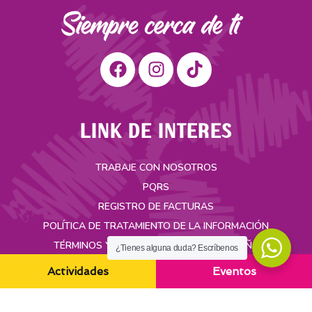
LINK DE INTERES
TRABAJE CON NOSOTROS
PQRS
REGISTRO DE FACTURAS
POLÍTICA DE TRATAMIENTO DE LA INFORMACIÓN
TÉRMINOS Y CONDICIONES DE LA CAMPAÑA
¿Tienes alguna duda? Escríbenos
Actividades
Eventos
CONTACTO