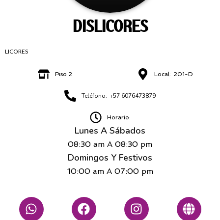
DISLICORES
LICORES
Piso 2
Local:
201-D
Teléfono:
+57 6076473879
Horario:
Lunes A Sábados
08:30 am
A
08:30 pm
Domingos Y Festivos
10:00 am
A
07:00 pm