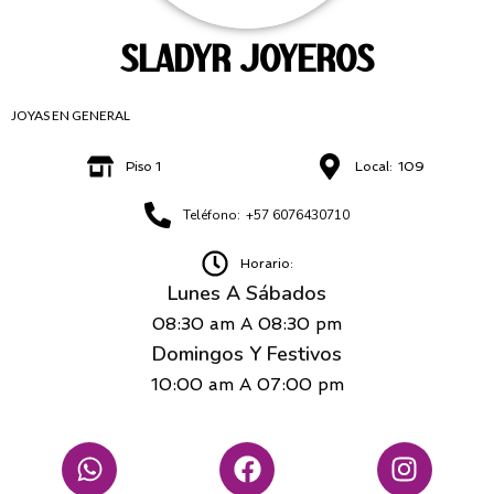
SLADYR JOYEROS
JOYAS EN GENERAL
Piso 1
Local:
109
Teléfono:
+57 6076430710
Horario:
Lunes A Sábados
08:30 am
A
08:30 pm
Domingos Y Festivos
10:00 am
A
07:00 pm