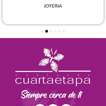
JOYERIA
1
2
3
4
5
6