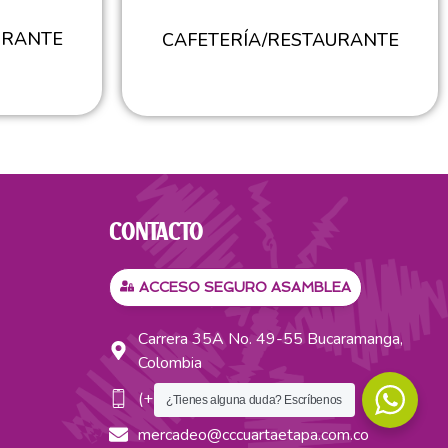
URANTE
CAFETERÍA/RESTAURANTE
CONTACTO
ACCESO SEGURO ASAMBLEA
Carrera 35A No. 49-55 Bucaramanga,
Colombia
(+57) 321 3412017
¿Tienes alguna duda? Escríbenos
mercadeo@cccuartaetapa.com.co