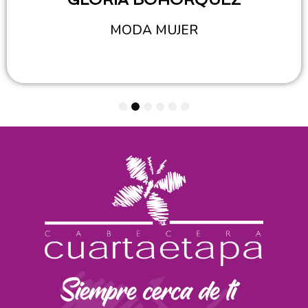
MODA MUJER
1
2
3
4
5
6