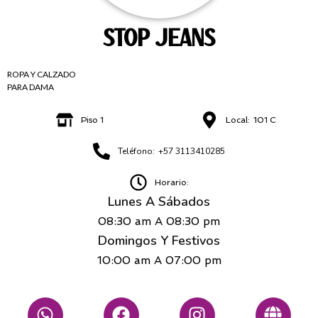
STOP JEANS
ROPA Y CALZADO
PARA DAMA
Piso 1
Local:
101 C
Teléfono:
+57 3113410285
Horario:
Lunes A Sábados
08:30 am
A
08:30 pm
Domingos Y Festivos
10:00 am
A
07:00 pm