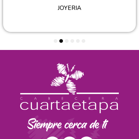
JOYERIA
1
2
3
4
5
6