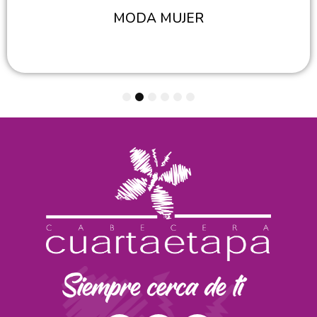
MODA MUJER
1
2
3
4
5
6