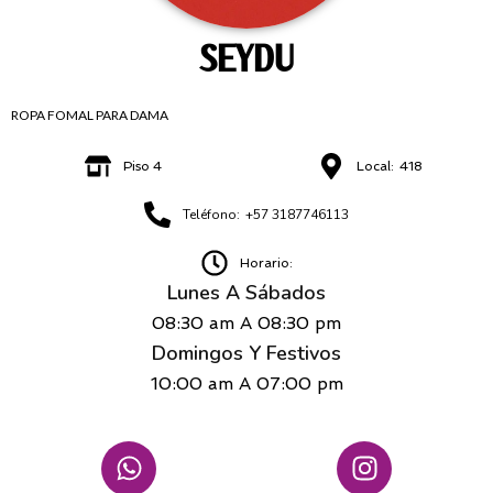
SEYDU
ROPA FOMAL PARA DAMA
Piso 4
Local:
418
Teléfono:
+57 3187746113
Horario:
Lunes A Sábados
08:30 am
A
08:30 pm
Domingos Y Festivos
10:00 am
A
07:00 pm